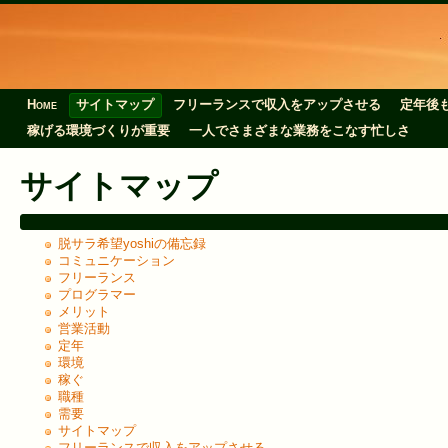
Home
サイトマップ
フリーランスで収入をアップさせる
定年後
稼げる環境づくりが重要
一人でさまざまな業務をこなす忙しさ
サイトマップ
脱サラ希望yoshiの備忘録
コミュニケーション
フリーランス
プログラマー
メリット
営業活動
定年
環境
稼ぐ
職種
需要
サイトマップ
フリーランスで収入をアップさせる